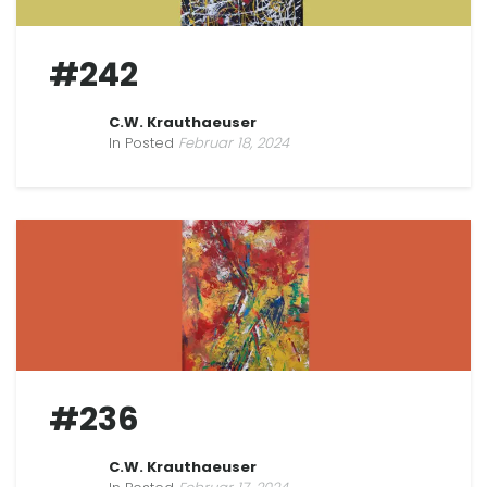
#242
C.W. Krauthaeuser
In Posted
Februar 18, 2024
#236
C.W. Krauthaeuser