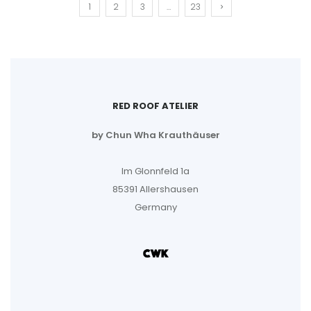
1
2
3
…
23
RED ROOF ATELIER
by Chun Wha Krauthäuser
Im Glonnfeld 1a
85391 Allershausen
Germany