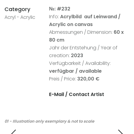
Category
№: #232
Info:
Acrylbild auf Leinwand
/
Acryl - Acrylic
Acrylic on canvas
Abmessungen / Dimension:
60 x
8
0 cm
Jahr der Entstehung / Year of
creation:
2023
Verfügbarkeit / Availability:
verfügbar / available
Preis / Price:
320,00 €
E-Mail / Contact Artist
01 - Illustration only exemplary & not to scale
02
an
th