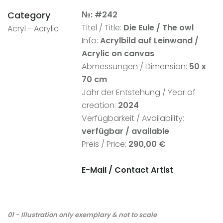
Category
№: #242
Titel / Title:
Die Eule / The owl
Acryl - Acrylic
Info:
Acrylbild auf Leinwand
/
Acrylic on canvas
Abmessungen / Dimension:
50 x
7
0 cm
Jahr der Entstehung / Year of
creation:
2024
Verfügbarkeit / Availability:
verfügbar / available
Preis / Price:
290,00 €
E-Mail / Contact Artist
01 - Illustration only exemplary & not to scale
02
an