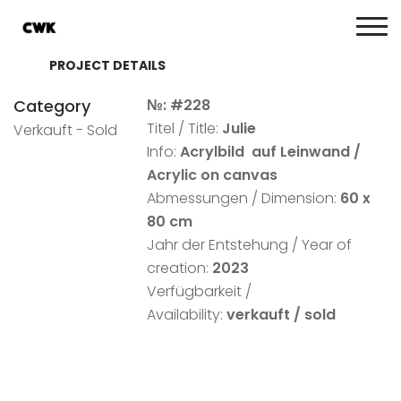
PROJECT DETAILS
Category
№: #228
Titel / Title:
Julie
Verkauft - Sold
Info:
Acrylbild auf Leinwand
/
Acrylic on canvas
Abmessungen / Dimension:
60 x
8
0 cm
Jahr der Entstehung / Year of
creation:
2023
Verfügbarkeit /
Availability:
verkauft / sold