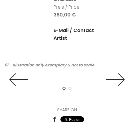
Preis / Price:
380,00 €
E-Mail / Contact
Artist
01 - Illustration only exemplary & not to scale
02
an
th
SHARE ON