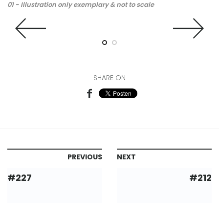
01 - Illustration only exemplary & not to scale
02
an
th
SHARE ON
PREVIOUS
NEXT
#227
#212