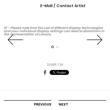
E-Mail /
Contact Artist
01 - Please note that the use of different display technologies
02
and your individual display settings can lead to distortions in
an
the representation of colours.
th
SHARE ON
PREVIOUS
NEXT