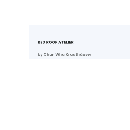
RED ROOF ATELIER
by Chun Wha Krauthäuser
Im Glonnfeld 1a
85391 Allershausen
Germany