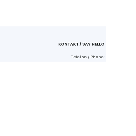
KONTAKT / SAY HELLO
Telefon / Phone:
+49 (0)8166-9988440
E-Mail:
cwk@redroofatelier.com