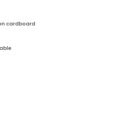
on cardboard
lable