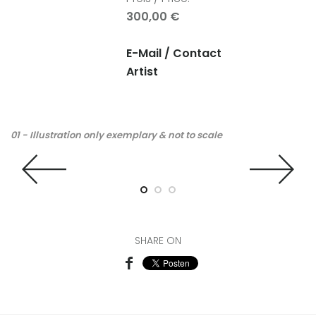
300,00 €
E-Mail / Contact
Artist
01 - Illustration only exemplary & not to scale
02
an
th
SHARE ON